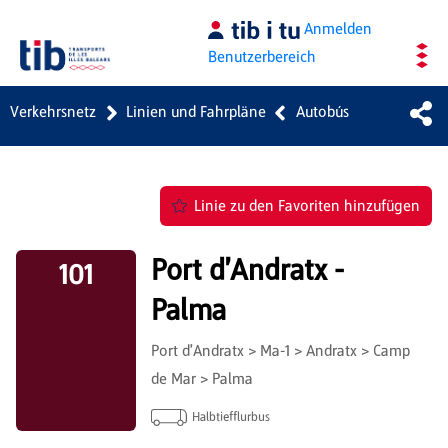
Zum Hauptinhalt springen
Anmelden
Benutzerbereich
Verkehrsnetz
Linien und Fahrpläne
Autobús
Linie zu den Favoriten hinzufügen
Port d'Andratx -
101
Palma
Port d'Andratx > Ma-1 > Andratx > Camp
de Mar > Palma
Halbtiefflurbus