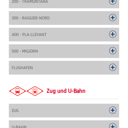
200 - TRAMUNTANA
300 - RAIGUER-NORD
400 - PLA-LLEVANT
500 - MIGJORN
FLUGHAFEN
Zug und U-Bahn
ZUG
U-BAHN