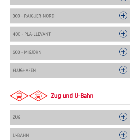
300 - RAIGUER-NORD
400 - PLA-LLEVANT
500 - MIGJORN
FLUGHAFEN
Zug und U-Bahn
ZUG
U-BAHN