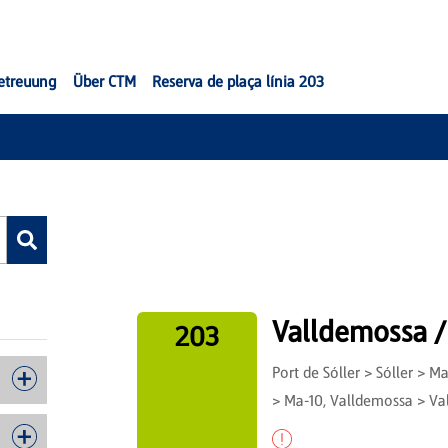
etreuung
Über CTM
Reserva de plaça línia 203
Valldemossa /
203
Port de Sóller > Sóller > M
> Ma-10, Valldemossa > Val