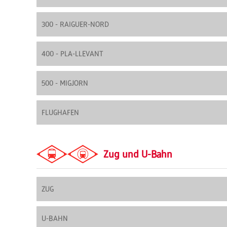
300 - RAIGUER-NORD
400 - PLA-LLEVANT
500 - MIGJORN
FLUGHAFEN
Zug und U-Bahn
ZUG
U-BAHN