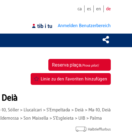
ca
es
en
de
Anmelden
Benutzerbereich
Reserva plaça
(Prova pilot)
Linie zu den Favoriten hinzufügen
 Deià
a-10, Sóller > Llucalcari > S'Empeltada > Deià > Ma-10, Deià
ldemossa > Son Maixella > S'Esgleieta > UIB > Palma
Halbtiefflurbus