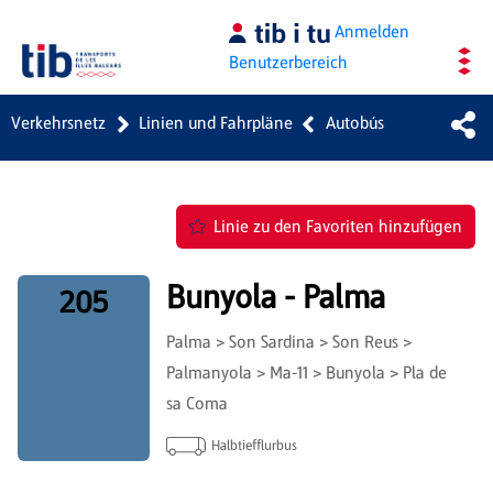
Zum Hauptinhalt springen
Anmelden
Benutzerbereich
Verkehrsnetz
Linien und Fahrpläne
Autobús
Linie zu den Favoriten hinzufügen
Bunyola - Palma
205
Palma > Son Sardina > Son Reus >
Palmanyola > Ma-11 > Bunyola > Pla de
sa Coma
Halbtiefflurbus