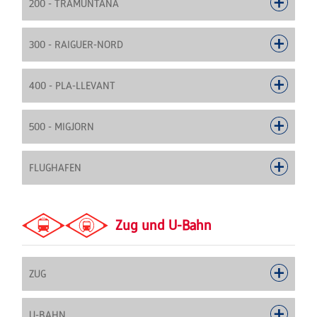
200 - TRAMUNTANA
300 - RAIGUER-NORD
400 - PLA-LLEVANT
500 - MIGJORN
FLUGHAFEN
Zug und U-Bahn
ZUG
U-BAHN