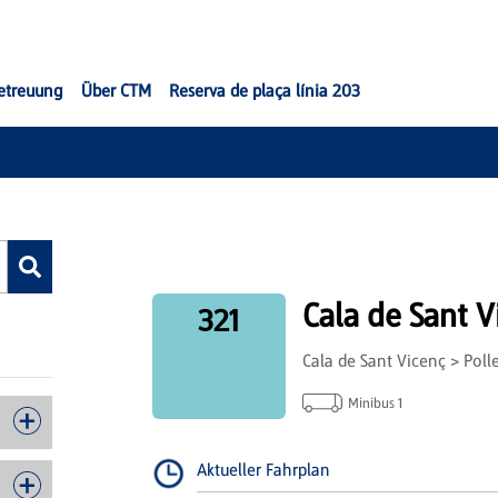
etreuung
Über CTM
Reserva de plaça línia 203
Cala de Sant V
321
Cala de Sant Vicenç > Polle
Minibus 1
Aktueller Fahrplan