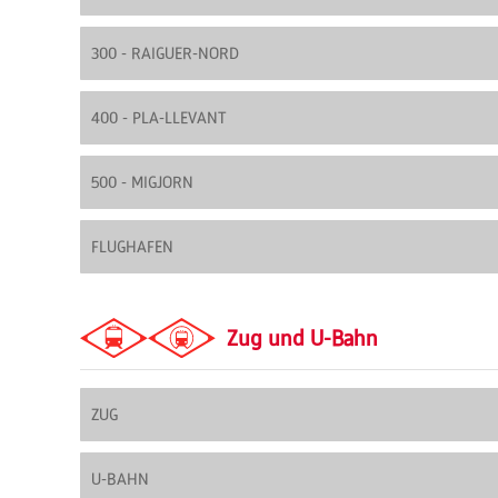
300 - RAIGUER-NORD
400 - PLA-LLEVANT
500 - MIGJORN
FLUGHAFEN
Zug und U-Bahn
ZUG
U-BAHN