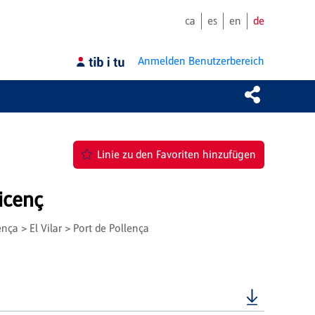
ca
es
en
de
Anmelden
Benutzerbereich
Linie zu den Favoriten hinzufügen
icenç
nça > El Vilar > Port de Pollença