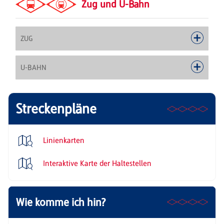
Zug und U-Bahn
ZUG
U-BAHN
Streckenpläne
Linienkarten
Interaktive Karte der Haltestellen