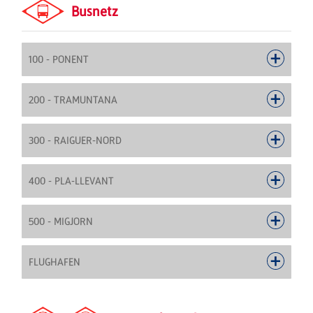
Busnetz
100 - PONENT
200 - TRAMUNTANA
300 - RAIGUER-NORD
400 - PLA-LLEVANT
500 - MIGJORN
FLUGHAFEN