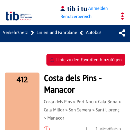
Zum Hauptinhalt springen
Anmelden
Benutzerbereich
Verkehrsnetz
Linien und Fahrpläne
Autobús
Linie zu den Favoriten hinzufügen
Costa dels Pins -
412
Manacor
Costa dels Pins > Port Nou > Cala Bona >
Cala Millor > Son Servera > Sant Llorenç
> Manacor
Halbtiefflurbus