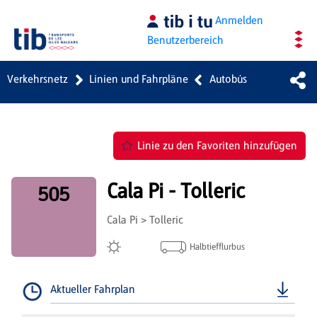
Zum Hauptinhalt springen
Anmelden
Benutzerbereich
Verkehrsnetz
Linien und Fahrpläne
Autobús
Linie zu den Favoriten hinzufügen
Cala Pi - Tolleric
505
Cala Pi > Tolleric
Halbtiefflurbus
Aktueller Fahrplan