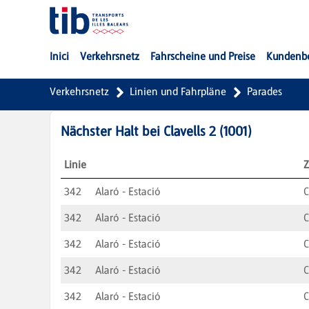
Zum Hauptinhalt springen
Inici
Verkehrsnetz
Fahrscheine und Preise
Kundenb
Verkehrsnetz
Linien und Fahrpläne
Parades
Nächster Halt bei
Clavells 2
(
1001
)
Linie
Z
342
Alaró - Estació
C
342
Alaró - Estació
C
342
Alaró - Estació
C
342
Alaró - Estació
C
342
Alaró - Estació
C