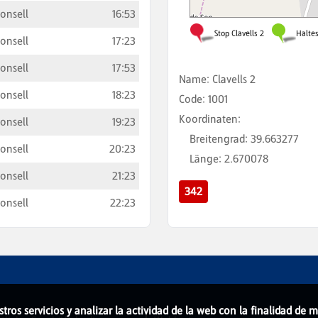
onsell
16:53
onsell
17:23
onsell
17:53
Name
:
Clavells 2
onsell
18:23
Code
:
1001
Koordinaten
:
onsell
19:23
Breitengrad
:
39.663277
onsell
20:23
Länge
:
2.670078
onsell
21:23
342
onsell
22:23
stros servicios y analizar la actividad de la web con la finalidad de