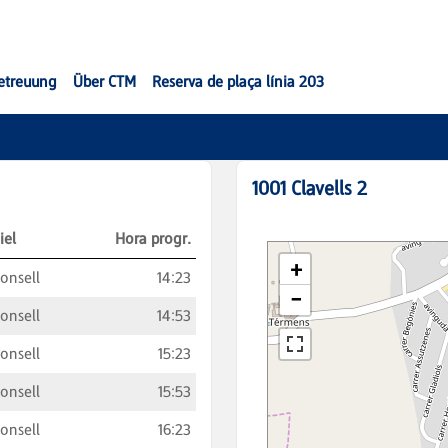
etreuung
Über CTM
Reserva de plaça línia 203
1001
Clavells 2
iel
Hora progr.
onsell
14:23
onsell
14:53
onsell
15:23
onsell
15:53
onsell
16:23