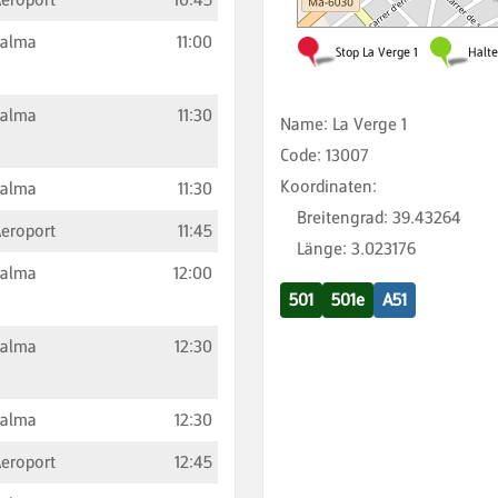
Palma
11:00
Palma
11:30
Name
:
La Verge 1
Code
:
13007
Koordinaten
:
Palma
11:30
Breitengrad
:
39.43264
eroport
11:45
Länge
:
3.023176
Palma
12:00
501
501e
A51
Palma
12:30
Palma
12:30
eroport
12:45