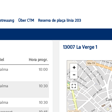
etreuung
Über CTM
Reserva de plaça línia 203
13007
La Verge 1
iel
Hora progr.
Palma
10:00
Palma
10:30
Palma
10:30
eroport
10:45