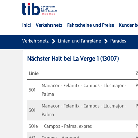
Zum Hauptinhalt springen
Inici
Verkehrsnetz
Fahrscheine und Preise
Kundenb
Verkehrsnetz
Linien und Fahrpläne
Parades
Nächster Halt bei
La Verge 1
(
13007
)
Linie
Z
Manacor - Felanitx - Campos - Llucmajor -
501
Palma
Manacor - Felanitx - Campos - Llucmajor -
501
Palma
501e
Campos - Palma, exprés
A51
Campos - Aeroport
A