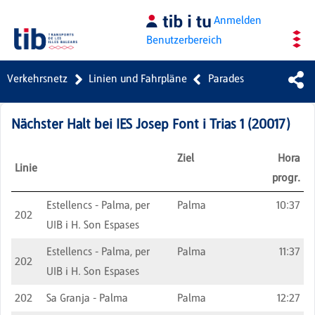
Zum Hauptinhalt springen
Anmelden
Benutzerbereich
Verkehrsnetz
Linien und Fahrpläne
Parades
Nächster Halt bei
IES Josep Font i Trias 1
(
20017
)
Ziel
Hora
Linie
progr.
Estellencs - Palma, per
Palma
10:37
202
UIB i H. Son Espases
Estellencs - Palma, per
Palma
11:37
202
UIB i H. Son Espases
202
Sa Granja - Palma
Palma
12:27