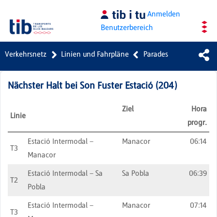
Zum Hauptinhalt springen
Anmelden
Benutzerbereich
Verkehrsnetz
Linien und Fahrpläne
Parades
Nächster Halt bei
Son Fuster Estació
(
204
)
Ziel
Hora
Linie
progr.
Estació Intermodal –
Manacor
06:14
T3
Manacor
Estació Intermodal – Sa
Sa Pobla
06:39
T2
Pobla
Estació Intermodal –
Manacor
07:14
T3