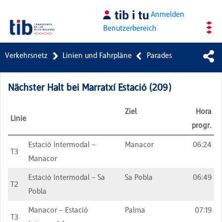
Zum Hauptinhalt springen
Anmelden
Benutzerbereich
Verkehrsnetz
Linien und Fahrpläne
Parades
Nächster Halt bei
Marratxí Estació
(
209
)
Ziel
Hora
Linie
progr.
Estació Intermodal –
Manacor
06:24
T3
Manacor
Estació Intermodal – Sa
Sa Pobla
06:49
T2
Pobla
Manacor – Estació
Palma
07:19
T3