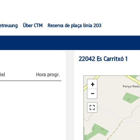
etreuung
Über CTM
Reserva de plaça línia 203
22042
Es Carritxó 1
iel
Hora progr.