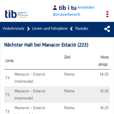
Zum Hauptinhalt springen
Anmelden
Benutzerbereich
Verkehrsnetz
Linien und Fahrpläne
Parades
Nächster Halt bei
Manacor Estació
(
223
)
Ziel
Hora
Linie
progr.
Manacor – Estació
Palma
14:25
T3
Intermodal
Manacor – Estació
Palma
15:25
T3
Intermodal
Manacor – Estació
Palma
16:25
T3