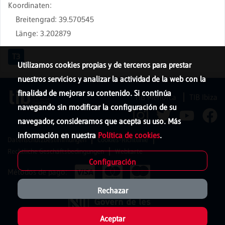
Koordinaten
:
Breitengrad
:
39.570545
Länge
:
3.202879
T3
Utilizamos cookies propias y de terceros para prestar
nuestros servicios y analizar la actividad de la web con la
finalidad de mejorar su contenido. Si continúa
TIB Menorca
TIB Ibiza
navegando sin modificar la configuración de su
navegador, consideramos que acepta su uso. Más
información en nuestra
Política de cookies
.
Datenschutzbestimmungen
Cookies-Richtlinie
Rechtliche Geschäftsbedingungen
Webkarte
Configuración
Métodos de pago:
Rechazar
Aceptar