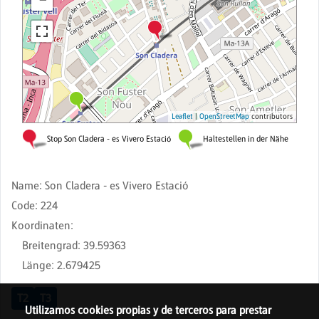
Name
:
Son Cladera - es Vivero Estació
Code
:
224
Koordinaten
:
Breitengrad
:
39.59363
Länge
:
2.679425
T2
T3
Utilizamos cookies propias y de terceros para prestar