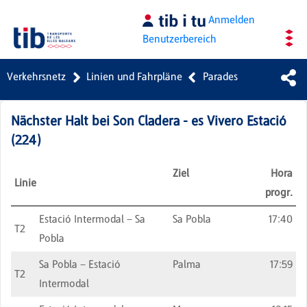
Zum Hauptinhalt springen
Anmelden
Benutzerbereich
Verkehrsnetz
Linien und Fahrpläne
Parades
Nächster Halt bei
Son Cladera - es Vivero Estació
(
224
)
Ziel
Hora
Linie
progr.
Estació Intermodal – Sa
Sa Pobla
17:40
T2
Pobla
Sa Pobla – Estació
Palma
17:59
T2
Intermodal