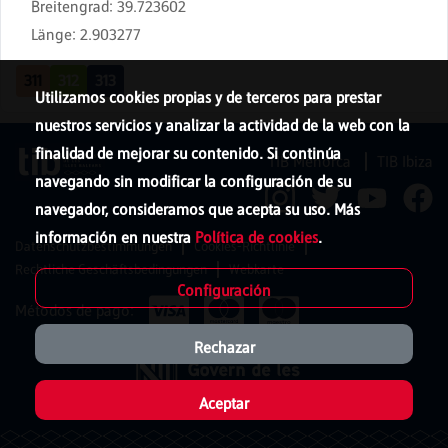
Breitengrad
:
39.723602
Länge
:
2.903277
311
312
313
Utilizamos cookies propias y de terceros para prestar
nuestros servicios y analizar la actividad de la web con la
finalidad de mejorar su contenido. Si continúa
TIB Menorca
TIB Ibiza
navegando sin modificar la configuración de su
navegador, consideramos que acepta su uso. Más
información en nuestra
Política de cookies
.
Datenschutzbestimmungen
Cookies-Richtlinie
Rechtliche Geschäftsbedingungen
Webkarte
Configuración
Métodos de pago:
Rechazar
Aceptar