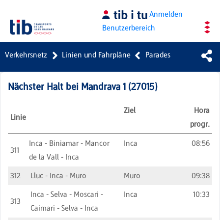
Zum Hauptinhalt springen
Anmelden
Benutzerbereich
Verkehrsnetz
Linien und Fahrpläne
Parades
Nächster Halt bei
Mandrava 1
(
27015
)
Ziel
Hora
Linie
progr.
Inca - Biniamar - Mancor
Inca
08:56
311
de la Vall - Inca
312
Lluc - Inca - Muro
Muro
09:38
Inca - Selva - Moscari -
Inca
10:33
313
Caimari - Selva - Inca