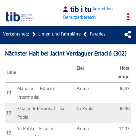
Zum Hauptinhalt springen
Anmelden
Benutzerbereich
Verkehrsnetz
Linien und Fahrpläne
Parades
Nächster Halt bei
Jacint Verdaguer Estació
(
302
)
Ziel
Hora
Linie
progr.
Manacor – Estació
Palma
16:33
T3
Intermodal
Estació Intermodal – Sa
Sa Pobla
16:36
T2
Pobla
Sa Pobla – Estació
Palma
17:03
T2