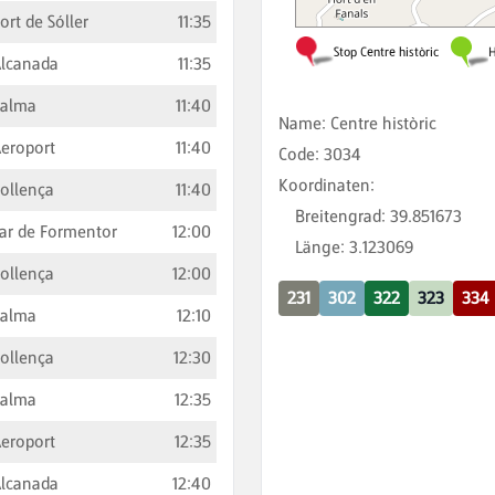
ort de Sóller
11:35
lcanada
11:35
Palma
11:40
Name
:
Centre històric
eroport
11:40
Code
:
3034
Koordinaten
:
ollença
11:40
Breitengrad
:
39.851673
ar de Formentor
12:00
Länge
:
3.123069
ollença
12:00
231
302
322
323
334
Palma
12:10
ollença
12:30
Palma
12:35
eroport
12:35
lcanada
12:40