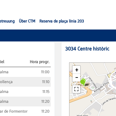
etreuung
Über CTM
Reserva de plaça línia 203
3034
Centre històric
iel
Hora progr.
Palma
11:00
ollença
11:10
Palma
11:15
Palma
11:20
ar de Formentor
11:20