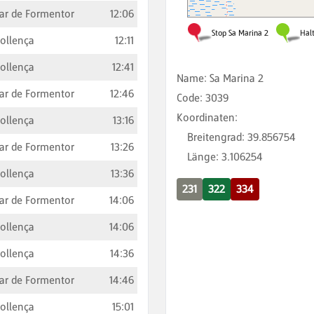
ar de Formentor
12:06
ollença
12:11
ollença
12:41
Name
:
Sa Marina 2
ar de Formentor
12:46
Code
:
3039
Koordinaten
:
ollença
13:16
Breitengrad
:
39.856754
ar de Formentor
13:26
Länge
:
3.106254
ollença
13:36
231
322
334
ar de Formentor
14:06
ollença
14:06
ollença
14:36
ar de Formentor
14:46
ollença
15:01