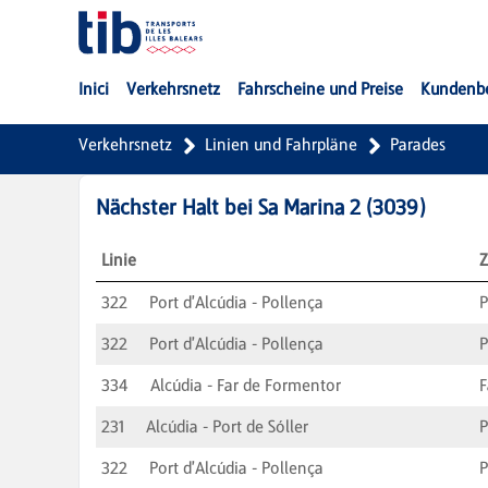
Zum Hauptinhalt springen
Inici
Verkehrsnetz
Fahrscheine und Preise
Kundenb
Verkehrsnetz
Linien und Fahrpläne
Parades
Nächster Halt bei
Sa Marina 2
(
3039
)
Linie
Z
322
Port d'Alcúdia - Pollença
P
322
Port d'Alcúdia - Pollença
P
334
Alcúdia - Far de Formentor
F
231
Alcúdia - Port de Sóller
P
322
Port d'Alcúdia - Pollença
P