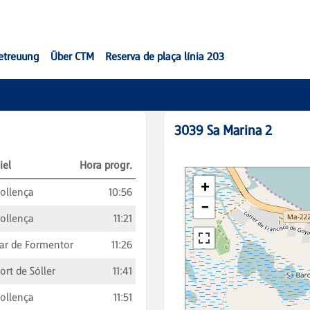
etreuung
Über CTM
Reserva de plaça línia 203
3039
Sa Marina 2
iel
Hora progr.
ollença
10:56
ollença
11:21
ar de Formentor
11:26
ort de Sóller
11:41
ollença
11:51