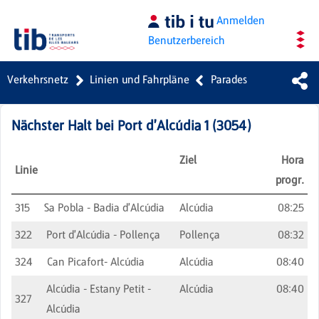
Zum Hauptinhalt springen
Anmelden
Benutzerbereich
Verkehrsnetz
Linien und Fahrpläne
Parades
Nächster Halt bei
Port d'Alcúdia 1
(
3054
)
Ziel
Hora
Linie
progr.
315
Sa Pobla - Badia d'Alcúdia
Alcúdia
08:25
322
Port d'Alcúdia - Pollença
Pollença
08:32
324
Can Picafort- Alcúdia
Alcúdia
08:40
Alcúdia - Estany Petit -
Alcúdia
08:40
327
Alcúdia