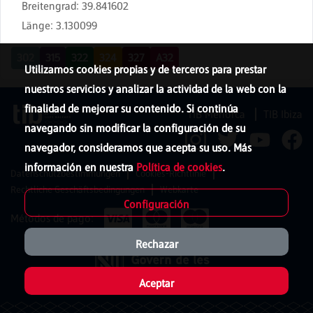
Breitengrad
:
39.841602
Länge
:
3.130099
302
315
322
324
327
A32
Utilizamos cookies propias y de terceros para prestar
nuestros servicios y analizar la actividad de la web con la
finalidad de mejorar su contenido. Si continúa
TIB Menorca
TIB Ibiza
navegando sin modificar la configuración de su
navegador, consideramos que acepta su uso. Más
información en nuestra
Política de cookies
.
Datenschutzbestimmungen
Cookies-Richtlinie
Rechtliche Geschäftsbedingungen
Webkarte
Configuración
Métodos de pago:
Rechazar
Aceptar