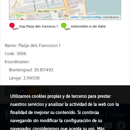
Name
:
Platja dels Francesos 1
Code
:
3056
Koordinaten
:
Breitengrad
:
39.817493
Länge
:
3.114038
302
315
324
325
Utilizamos cookies propias y de terceros para prestar
nuestros servicios y analizar la actividad de la web con la
finalidad de mejorar su contenido. Si continúa
TIB Menorca
TIB Ibiza
navegando sin modificar la configuración de su
navegador, consideramos que acepta su uso. Más