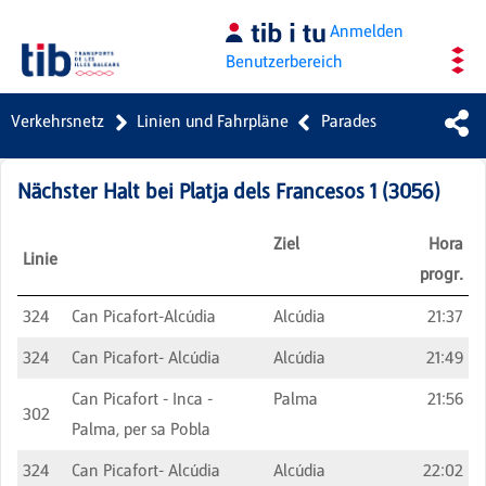
Zum Hauptinhalt springen
Anmelden
Benutzerbereich
Verkehrsnetz
Linien und Fahrpläne
Parades
Nächster Halt bei
Platja dels Francesos 1
(
3056
)
Ziel
Hora
Linie
progr.
324
Can Picafort-Alcúdia
Alcúdia
21:37
324
Can Picafort- Alcúdia
Alcúdia
21:49
Can Picafort - Inca -
Palma
21:56
302
Palma, per sa Pobla
324
Can Picafort- Alcúdia
Alcúdia
22:02