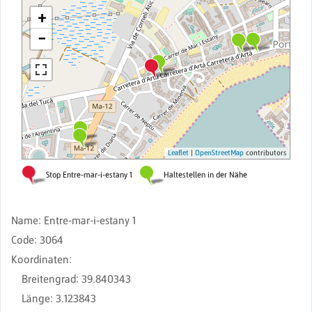
Name
:
Entre-mar-i-estany 1
Code
:
3064
Koordinaten
:
Breitengrad
:
39.840343
Länge
:
3.123843