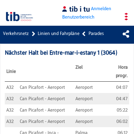
Zum Hauptinhalt springen
Anmelden
Benutzerbereich
Verkehrsnetz
Linien und Fahrpläne
Parades
Nächster Halt bei
Entre-mar-i-estany 1
(
3064
)
Ziel
Hora
Linie
progr.
A32
Can Picafort - Aeroport
Aeroport
04:07
A32
Can Picafort - Aeroport
Aeroport
04:47
A32
Can Picafort - Aeroport
Aeroport
05:22
A32
Can Picafort - Aeroport
Aeroport
06:02
Can Picafort - Inca -
Palma
06:12