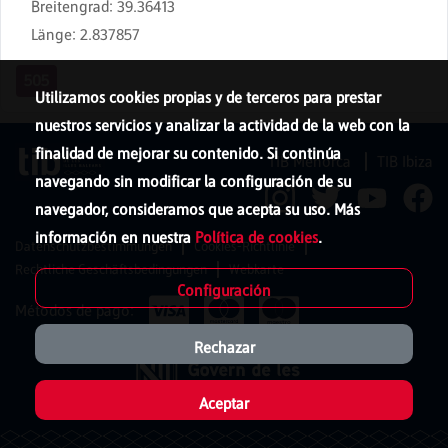
Breitengrad
:
39.36413
Länge
:
2.837857
505
Utilizamos cookies propias y de terceros para prestar
nuestros servicios y analizar la actividad de la web con la
finalidad de mejorar su contenido. Si continúa
TIB Menorca
TIB Ibiza
navegando sin modificar la configuración de su
navegador, consideramos que acepta su uso. Más
información en nuestra
Política de cookies
.
Datenschutzbestimmungen
Cookies-Richtlinie
Rechtliche Geschäftsbedingungen
Webkarte
Configuración
Métodos de pago:
Rechazar
Aceptar