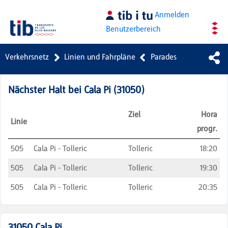
Zum Hauptinhalt springen
Anmelden
Benutzerbereich
Verkehrsnetz
Linien und Fahrpläne
Parades
Nächster Halt bei
Cala Pi
(
31050
)
Ziel
Hora
Linie
progr.
505
Cala Pi - Tolleric
Tolleric
18:20
505
Cala Pi - Tolleric
Tolleric
19:30
505
Cala Pi - Tolleric
Tolleric
20:35
31050
Cala Pi