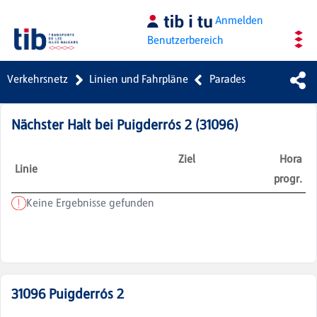
Zum Hauptinhalt springen
Anmelden
Benutzerbereich
Verkehrsnetz
Linien und Fahrpläne
Parades
Nächster Halt bei
Puigderrós 2
(
31096
)
Ziel
Hora
Linie
progr.
Keine Ergebnisse gefunden
31096
Puigderrós 2