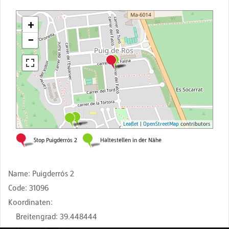
Name
:
Puigderrós 2
Code
:
31096
Koordinaten
:
Breitengrad
:
39.448444