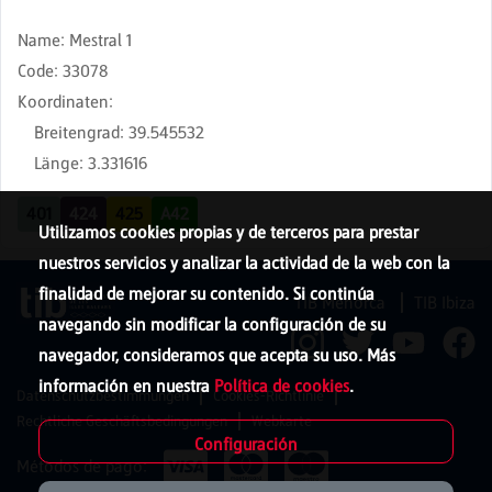
Name
:
Mestral 1
Code
:
33078
Koordinaten
:
Breitengrad
:
39.545532
Länge
:
3.331616
401
424
425
A42
Utilizamos cookies propias y de terceros para prestar
nuestros servicios y analizar la actividad de la web con la
finalidad de mejorar su contenido. Si continúa
TIB Menorca
TIB Ibiza
navegando sin modificar la configuración de su
navegador, consideramos que acepta su uso. Más
información en nuestra
Política de cookies
.
Datenschutzbestimmungen
Cookies-Richtlinie
Rechtliche Geschäftsbedingungen
Webkarte
Configuración
Métodos de pago: