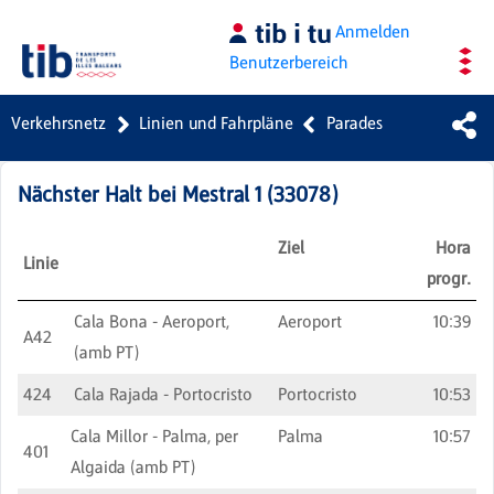
Zum Hauptinhalt springen
Anmelden
Benutzerbereich
Verkehrsnetz
Linien und Fahrpläne
Parades
Nächster Halt bei
Mestral 1
(
33078
)
Ziel
Hora
Linie
progr.
Cala Bona - Aeroport,
Aeroport
10:39
A42
(amb PT)
424
Cala Rajada - Portocristo
Portocristo
10:53
Cala Millor - Palma, per
Palma
10:57
401
Algaida (amb PT)