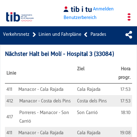
Zum Hauptinhalt springen
Anmelden
Benutzerbereich
Verkehrsnetz
Linien und Fahrpläne
Parades
Nächster Halt bei
Molí - Hospital 3
(
33084
)
Ziel
Hora
Linie
progr.
411
Manacor - Cala Rajada
Cala Rajada
17:53
412
Manacor - Costa dels Pins
Costa dels Pins
17:53
Porreres - Manacor - Son
Son Carrió
18:10
417
Carrió
411
Manacor - Cala Rajada
Cala Rajada
19:08