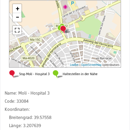
Name
:
Molí - Hospital 3
Code
:
33084
Koordinaten
:
Breitengrad
:
39.57558
Länge
:
3.207639