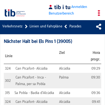
Zum Hauptinhalt springen
Anmelden
Benutzerbereich
Verkehrsnetz
Linien und Fahrpläne
Parades
Nächster Halt bei
Els Pins 1
(
39005
)
Ziel
Hora
Linie
progr.
324
Can Picafort- Alcúdia
Alcúdia
09:29
Can Picafort - Inca -
Palma
09:30
302
Palma, per sa Pobla
315
Sa Pobla - Badia d'Alcúdia
Alcúdia
09:36
324
Can Picafort- Alcúdia
Alcúdia
09:41