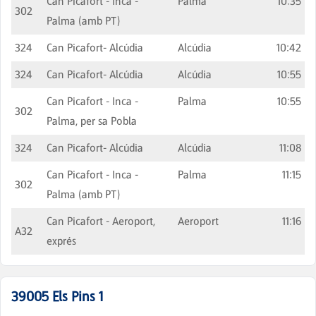
Can Picafort - Inca -
Palma
10:35
302
Palma (amb PT)
324
Can Picafort- Alcúdia
Alcúdia
10:42
324
Can Picafort- Alcúdia
Alcúdia
10:55
Can Picafort - Inca -
Palma
10:55
302
Palma, per sa Pobla
324
Can Picafort- Alcúdia
Alcúdia
11:08
Can Picafort - Inca -
Palma
11:15
302
Palma (amb PT)
Can Picafort - Aeroport,
Aeroport
11:16
A32
exprés
39005
Els Pins 1