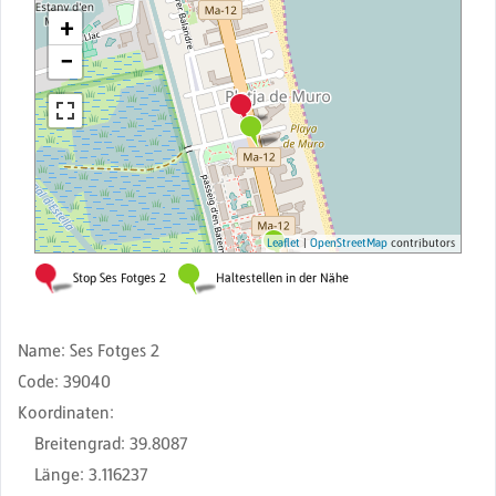
Name
:
Ses Fotges 2
Code
:
39040
Koordinaten
:
Breitengrad
:
39.8087
Länge
:
3.116237