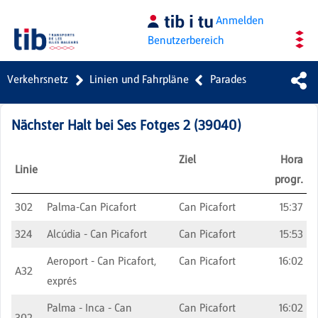
Zum Hauptinhalt springen
Anmelden
Benutzerbereich
Verkehrsnetz
Linien und Fahrpläne
Parades
Nächster Halt bei
Ses Fotges 2
(
39040
)
Ziel
Hora
Linie
progr.
302
Palma-Can Picafort
Can Picafort
15:37
324
Alcúdia - Can Picafort
Can Picafort
15:53
Aeroport - Can Picafort,
Can Picafort
16:02
A32
exprés
Palma - Inca - Can
Can Picafort
16:02
302