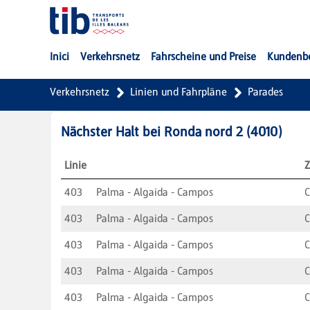
Zum Hauptinhalt springen
Inici
Verkehrsnetz
Fahrscheine und Preise
Kundenb
Verkehrsnetz
Linien und Fahrpläne
Parades
Nächster Halt bei
Ronda nord 2
(
4010
)
Linie
Z
403
Palma - Algaida - Campos
403
Palma - Algaida - Campos
403
Palma - Algaida - Campos
403
Palma - Algaida - Campos
403
Palma - Algaida - Campos