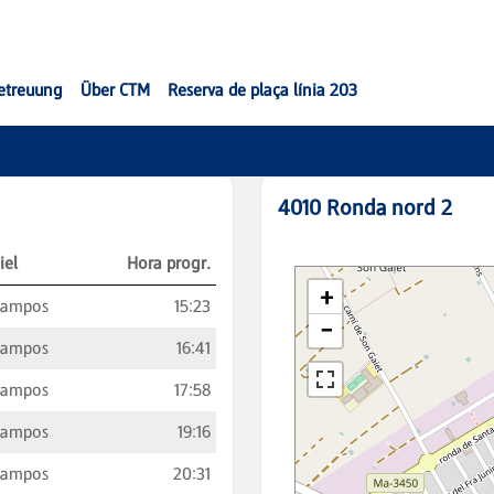
etreuung
Über CTM
Reserva de plaça línia 203
4010
Ronda nord 2
iel
Hora progr.
Campos
15:23
Campos
16:41
Campos
17:58
Campos
19:16
Campos
20:31