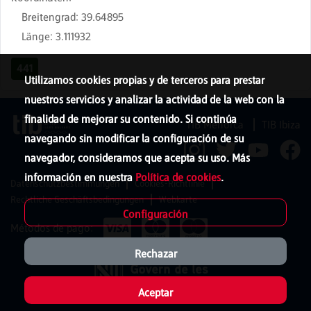
Breitengrad
:
39.64895
Länge
:
3.111932
441
Utilizamos cookies propias y de terceros para prestar
nuestros servicios y analizar la actividad de la web con la
finalidad de mejorar su contenido. Si continúa
TIB Menorca
TIB Ibiza
navegando sin modificar la configuración de su
navegador, consideramos que acepta su uso. Más
información en nuestra
Política de cookies
.
Datenschutzbestimmungen
Cookies-Richtlinie
Rechtliche Geschäftsbedingungen
Webkarte
Configuración
Métodos de pago:
Rechazar
Aceptar