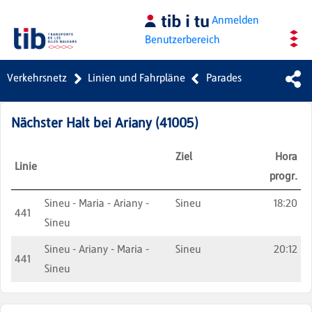
Zum Hauptinhalt springen
Anmelden
Benutzerbereich
Verkehrsnetz
Linien und Fahrpläne
Parades
Nächster Halt bei
Ariany
(
41005
)
Ziel
Hora
Linie
progr.
Sineu - Maria - Ariany -
Sineu
18:20
441
Sineu
Sineu - Ariany - Maria -
Sineu
20:12
441
Sineu