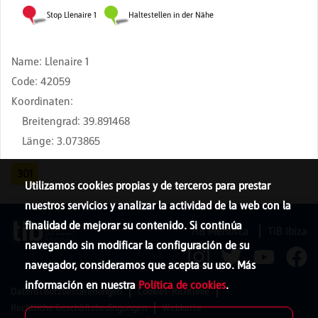
Name
:
Llenaire 1
Code
:
42059
Koordinaten
:
Breitengrad
:
39.891468
Länge
:
3.073865
301
Utilizamos cookies propias y de terceros para prestar
nuestros servicios y analizar la actividad de la web con la
finalidad de mejorar su contenido. Si continúa
TIB Menorca
TIB Ibiza
navegando sin modificar la configuración de su
navegador, consideramos que acepta su uso. Más
información en nuestra
Política de cookies
.
Datenschutzbestimmungen
Cookies-Richtlinie
Rechtliche Geschäftsbedingungen
Webkarte