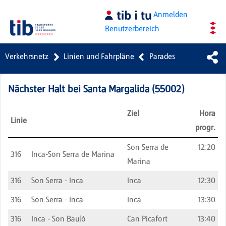
Zum Hauptinhalt springen
Anmelden
Benutzerbereich
Verkehrsnetz
Linien und Fahrpläne
Parades
Nächster Halt bei
Santa Margalida
(
55002
)
Ziel
Hora
Linie
progr.
Son Serra de
12:20
316
Inca-Son Serra de Marina
Marina
316
Son Serra - Inca
Inca
12:30
316
Son Serra - Inca
Inca
13:30
316
Inca - Son Bauló
Can Picafort
13:40