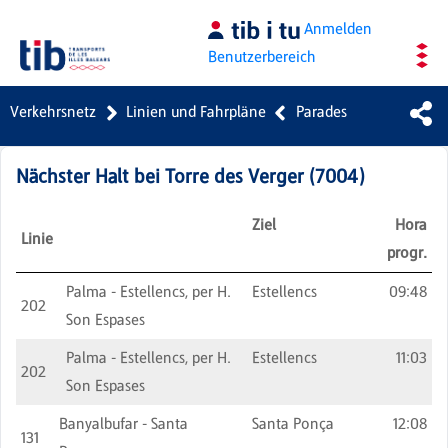
Zum Hauptinhalt springen
Anmelden
Benutzerbereich
Verkehrsnetz
Linien und Fahrpläne
Parades
Nächster Halt bei
Torre des Verger
(
7004
)
Ziel
Hora
Linie
progr.
Palma - Estellencs, per H.
Estellencs
09:48
202
Son Espases
Palma - Estellencs, per H.
Estellencs
11:03
202
Son Espases
Banyalbufar - Santa
Santa Ponça
12:08
131