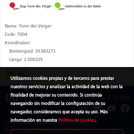
Name
:
Torre des Verger
Code
:
7004
Koordinaten
:
Breitengrad
:
39.683273
Länge
:
2.500339
131
202
Utilizamos cookies propias y de terceros para prestar
nuestros servicios y analizar la actividad de la web con la
finalidad de mejorar su contenido. Si continúa
TIB Menorca
TIB Ibiza
navegando sin modificar la configuración de su
navegador, consideramos que acepta su uso. Más
información en nuestra
Política de cookies
.
Datenschutzbestimmungen
Cookies-Richtlinie
Rechtliche Geschäftsbedingungen
Webkarte