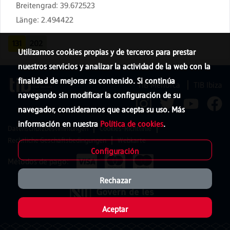
Breitengrad
:
39.672523
Länge
:
2.494422
131
202
Utilizamos cookies propias y de terceros para prestar
nuestros servicios y analizar la actividad de la web con la
finalidad de mejorar su contenido. Si continúa
TIB Menorca
TIB Ibiza
navegando sin modificar la configuración de su
navegador, consideramos que acepta su uso. Más
información en nuestra
Política de cookies
.
Datenschutzbestimmungen
Cookies-Richtlinie
Rechtliche Geschäftsbedingungen
Webkarte
Configuración
Métodos de pago:
Rechazar
Aceptar