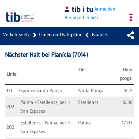
Zum Hauptinhalt springen
Anmelden
Benutzerbereich
Verkehrsnetz
Linien und Fahrpläne
Parades
Nächster Halt bei
Planícia
(
7014
)
Ziel
Hora
Linie
progr.
131
Esporles-Santa Ponça
Santa Ponça
16:21
Palma - Estellencs, per H.
Estellencs
16:36
202
Son Espases
Estellencs - Palma, per H.
Palma
17:07
202
Son Espases