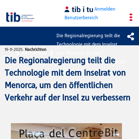
Zum Hauptinhalt springen
Anmelden
Benutzerbereich
Die Regionalregierung teilt die
Technologie mit dem Inselrat
Über
19-11-2025.
Nachrichten
Nachrichten
von Menorca, um den
CTM
Die Regionalregierung teilt die
öffentlichen Verkehr auf der Insel
zu verbessern
Technologie mit dem Inselrat von
Menorca, um den öffentlichen
Verkehr auf der Insel zu verbessern