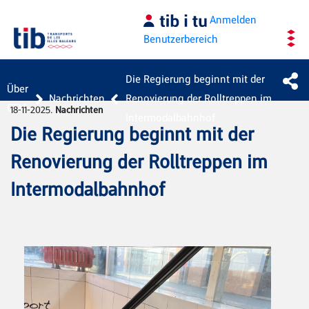
Zum Hauptinhalt springen
Anmelden
Benutzerbereich
Die Regierung beginnt mit der
Über
Nachrichten
Renovierung der Rolltreppen im
CTM
18-11-2025.
Nachrichten
Intermodalbahnhof
Die Regierung beginnt mit der
Renovierung der Rolltreppen im
Intermodalbahnhof