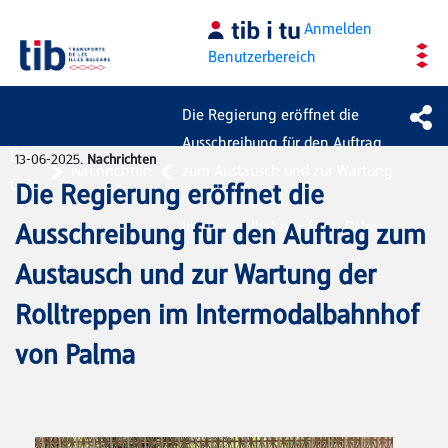
Zum Hauptinhalt springen
Anmelden
Benutzerbereich
Die Regierung eröffnet die
Ausschreibung für den Auftrag
Über
13-06-2025.
Nachrichten
Nachrichten
zum Austausch und zur Wartung
CTM
Die Regierung eröffnet die
der Rolltreppen im
Intermodalbahnhof von Palma
Ausschreibung für den Auftrag zum
Austausch und zur Wartung der
Rolltreppen im Intermodalbahnhof
von Palma