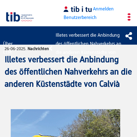
Zum Hauptinhalt springen
Anmelden
Benutzerbereich
Illetes verbessert die Anbindung
Über
des öffentlichen Nahverkehrs an
Nachrichten
26-06-2025.
Nachrichten
CTM
die anderen Küstenstädte von
Illetes verbessert die Anbindung
Calvià
des öffentlichen Nahverkehrs an die
anderen Küstenstädte von Calvià