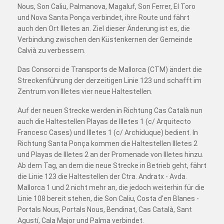
Nous, Son Caliu, Palmanova, Magaluf, Son Ferrer, El Toro
und Nova Santa Ponça verbindet, ihre Route und fährt
auch den Ort Illetes an. Ziel dieser Änderung ist es, die
Verbindung zwischen den Küstenkernen der Gemeinde
Calvià zu verbessern.
Das Consorci de Transports de Mallorca (CTM) ändert die
Streckenführung der derzeitigen Linie 123 und schafft im
Zentrum von Illetes vier neue Haltestellen.
Auf der neuen Strecke werden in Richtung Cas Català nun
auch die Haltestellen Playas de Illetes 1 (c/ Arquitecto
Francesc Cases) und Illetes 1 (c/ Archiduque) bedient. In
Richtung Santa Ponça kommen die Haltestellen Illetes 2
und Playas de Illetes 2 an der Promenade von Illetes hinzu.
Ab dem Tag, an dem die neue Strecke in Betrieb geht, fährt
die Linie 123 die Haltestellen der Ctra. Andratx - Avda.
Mallorca 1 und 2 nicht mehr an, die jedoch weiterhin für die
Linie 108 bereit stehen, die Son Caliu, Costa d'en Blanes -
Portals Nous, Portals Nous, Bendinat, Cas Català, Sant
Agustí, Cala Major und Palma verbindet.