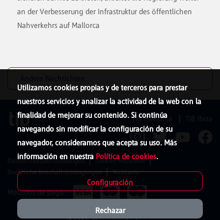
an der Verbesserung der Infrastruktur des öffentlichen
Nahverkehrs auf Mallorca
Andere Nachrichten
Utilizamos cookies propias y de terceros para prestar
nuestros servicios y analizar la actividad de la web con la
finalidad de mejorar su contenido. Si continúa
TIB Menorca
TIB Ibiza
navegando sin modificar la configuración de su
navegador, consideramos que acepta su uso. Más
información en nuestra
Política de cookies
.
Datenschutzbestimmungen
Cookies-Richtlinie
Rechtliche Geschäftsbedingungen
Webkarte
Configuración
Métodos de pago:
Rechazar