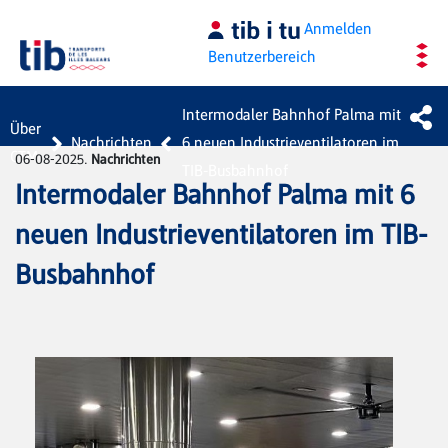
Zum Hauptinhalt springen
Anmelden
Benutzerbereich
Intermodaler Bahnhof Palma mit
Über
Nachrichten
6 neuen Industrieventilatoren im
CTM
06-08-2025.
Nachrichten
TIB-Busbahnhof
Intermodaler Bahnhof Palma mit 6
neuen Industrieventilatoren im TIB-
Busbahnhof