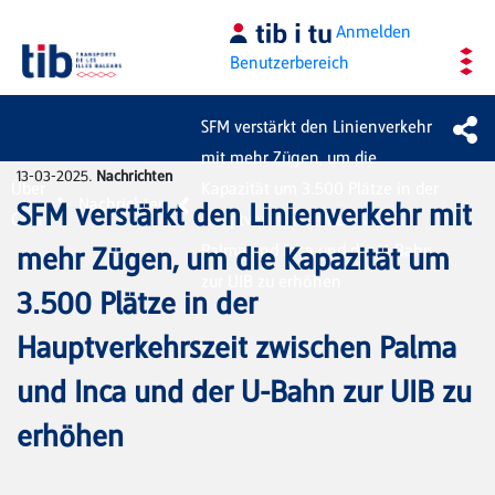
Zum Hauptinhalt springen
Anmelden
Benutzerbereich
SFM verstärkt den Linienverkehr
mit mehr Zügen, um die
13-03-2025.
Nachrichten
Über
Kapazität um 3.500 Plätze in der
Nachrichten
SFM verstärkt den Linienverkehr mit
CTM
Hauptverkehrszeit zwischen
Palma und Inca und der U-Bahn
mehr Zügen, um die Kapazität um
zur UIB zu erhöhen
3.500 Plätze in der
Hauptverkehrszeit zwischen Palma
und Inca und der U-Bahn zur UIB zu
erhöhen