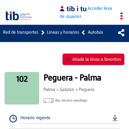
Saltar al contenido principal
Acceder
Área
de usuarios
Red de transportes
Líneas y horarios
Autobús
Añade la línea a favoritos
Peguera - Palma
102
Palma > Galatzó > Peguera
Bus de piso semibajo
Horario vigente