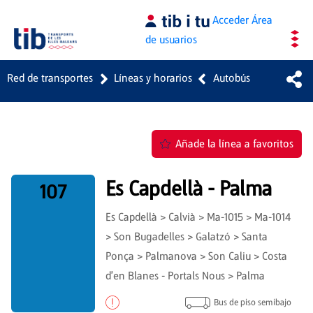
Saltar al contenido principal
Acceder
Área
de usuarios
Red de transportes
Líneas y horarios
Autobús
Añade la línea a favoritos
Es Capdellà - Palma
107
Es Capdellà > Calvià > Ma-1015 > Ma-1014
> Son Bugadelles > Galatzó > Santa
Ponça > Palmanova > Son Caliu > Costa
d'en Blanes - Portals Nous > Palma
Bus de piso semibajo