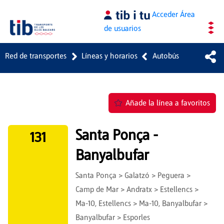
Saltar al contenido principal
Acceder
Área
de usuarios
Red de transportes
Líneas y horarios
Autobús
Añade la línea a favoritos
Santa Ponça -
131
Banyalbufar
Santa Ponça > Galatzó > Peguera >
Camp de Mar > Andratx > Estellencs >
Ma-10, Estellencs > Ma-10, Banyalbufar >
Banyalbufar > Esporles