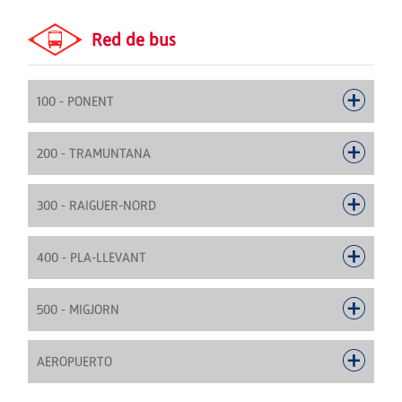
Red de bus
100 - PONENT
200 - TRAMUNTANA
300 - RAIGUER-NORD
400 - PLA-LLEVANT
500 - MIGJORN
AEROPUERTO