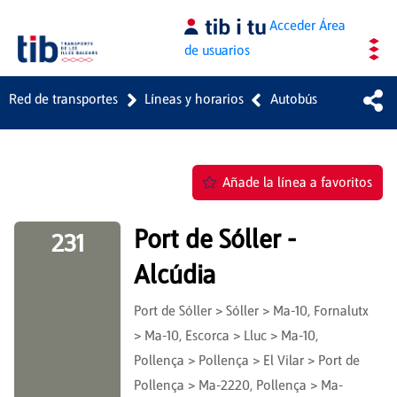
Saltar al contenido principal
Acceder
Área
de usuarios
Red de transportes
Líneas y horarios
Autobús
Añade la línea a favoritos
Port de Sóller -
231
Alcúdia
Port de Sóller > Sóller > Ma-10, Fornalutx
> Ma-10, Escorca > Lluc > Ma-10,
Pollença > Pollença > El Vilar > Port de
Pollença > Ma-2220, Pollença > Ma-