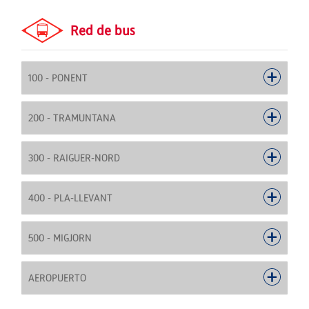
Red de bus
100 - PONENT
200 - TRAMUNTANA
300 - RAIGUER-NORD
400 - PLA-LLEVANT
500 - MIGJORN
AEROPUERTO