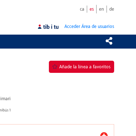
ca
es
en
de
Acceder
Área de usuarios
Añade la línea a favoritos
aimari
nibús 1