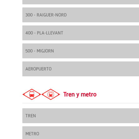
300 - RAIGUER-NORD
400 - PLA-LLEVANT
500 - MIGJORN
AEROPUERTO
Tren y metro
TREN
METRO