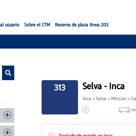
al usuario
Sobre el CTM
Reserva de plaza línea 203
Selva - Inca
313
Inca > Selva > Moscari > C
Mi
Traslado de parada en Inca