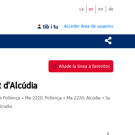
ca
es
en
de
Acceder
Área de usuarios
Añade la línea a favoritos
t d'Alcúdia
 de Pollença > Ma-2220, Pollença > Ma-2220, Alcúdia > Sa
Alcúdia