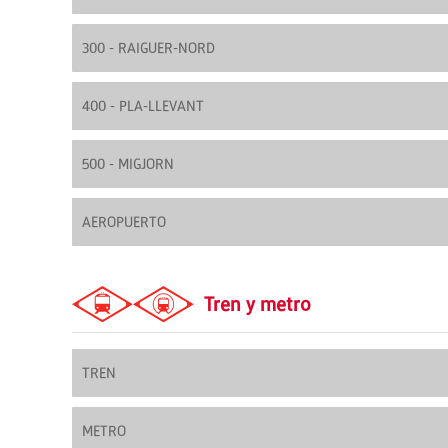
300 - RAIGUER-NORD
400 - PLA-LLEVANT
500 - MIGJORN
AEROPUERTO
Tren y metro
TREN
METRO