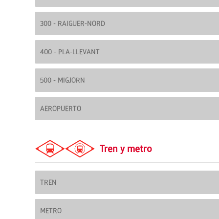
300 - RAIGUER-NORD
400 - PLA-LLEVANT
500 - MIGJORN
AEROPUERTO
Tren y metro
TREN
METRO